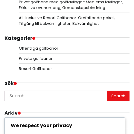
Privat golfbana med golftävlingar: Medlems tävlingar,
Exklusiva evenemang, Gemenskapsbindning
All-Inclusive Resort Golfbanor: Omfattande paket,
Tillgång till bekvämligheter, Bekvämlighet
Kategorier
Offentliga golfbanor
Privata golfbanor
Resort Golfbanor
Sök
Search
for:
Arkiv
February 2026
We respect your privacy
January 2026