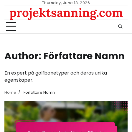
Skip
Thursday, June 18, 2026
projektsanning.com
to
content
Author:
Författare Namn
En expert på golfbanetyper och deras unika
egenskaper.
Home
Författare Namn