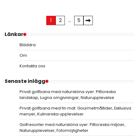
Posts
1
2
…
5
pagination
Länkar
Bläddra
Om
Kontakta oss
Senaste inlägg
Privat golfbana med natursköna vyer: Pittoreska
landskap, Lugna omgivningar, Naturupplevelse
Privat golfbana med fin mat: Gourmetmåltider, Exklusiva
menyer, Kulinariska upplevelser
Golfresorter med natursköna vyer: Pittoreska miljöer,
Naturupplevelser, Fotomöjligheter