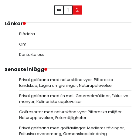
Posts
1
2
pagination
Länkar
Bläddra
Om
Kontakta oss
Senaste inlägg
Privat golfbana med natursköna vyer: Pittoreska
landskap, Lugna omgivningar, Naturupplevelse
Privat golfbana med fin mat: Gourmetmåltider, Exklusiva
menyer, Kulinariska upplevelser
Golfresorter med natursköna vyer: Pittoreska miljöer,
Naturupplevelser, Fotomöjligheter
Privat golfbana med golftävlingar: Medlems tävlingar,
Exklusiva evenemang, Gemenskapsbindning