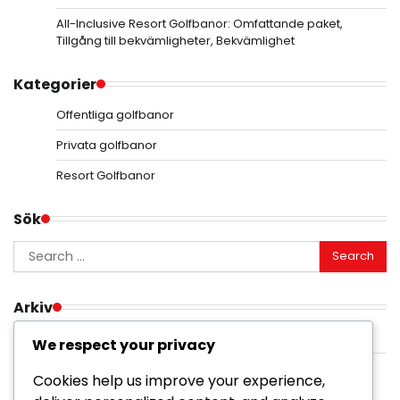
All-Inclusive Resort Golfbanor: Omfattande paket,
Tillgång till bekvämligheter, Bekvämlighet
Kategorier
Offentliga golfbanor
Privata golfbanor
Resort Golfbanor
Sök
Search
for:
Arkiv
February 2026
We respect your privacy
January 2026
Cookies help us improve your experience,