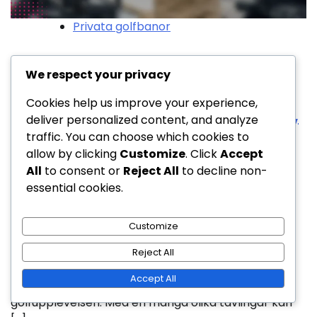
Privata golfbanor
Privat golfbana med
We respect your privacy
golftävlingar: Medlems
Cookies help us improve your experience,
tävlingar, Exklusiva evenemang,
deliver personalized content, and analyze
traffic. You can choose which cookies to
Gemenskapsbindning
allow by clicking
Customize
. Click
Accept
All
to consent or
Reject All
to decline non-
Författare Namn
essential cookies.
09/02/2026
0
Customize
En privat golfbana erbjuder en unik upplevelse för
Reject All
sina medlemmar, med exklusiva faciliteter och
Accept All
organiserade turneringar som förbättrar
golfupplevelsen. Med en mängd olika tävlingar kan