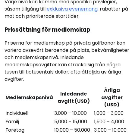
Varje nivå kan komma med specifika privilegier,
såsom tillgång till
exklusiva evenemang
, rabatter på
mat och prioriterade starttider.
Prissättning för medlemskap
Priserna för medlemskap på privata golfbanor kan
variera avsevärt beroende på plats, bekvämligheter
och medlemskapsnivå. Inledande
medlemskapsavgifter kan sträcka sig från några
tusen till tiotusentals dollar, ofta åtföljda av årliga
avgifter.
Årliga
Inledande
Medlemskapsnivå
avgifter
avgift (USD)
(USD)
Individuell
3,000 – 10,000
1,000 – 3,000
Familj
5,000 – 15,000
1,500 – 4,000
Företag
10,000 – 50,000
3,000 – 10,000