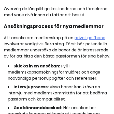
Överväg de långsiktiga kostnaderna och fördelarna
med varje nivå innan du fattar ett beslut.
Ansökningsprocess för nya medlemmar
Att ansöka om medlemskap på en
privat golfbana
involverar vanligtvis flera steg. Först bör potentiella
medlemmar undersöka de banor de är intresserade
av för att hitta den bästa passformen för sina behov.
Skicka in en ansökan:
Fyll i
medlemskapsansökningsformuläret och ange
nödvändiga personuppgifter och referenser.
Intervjuprocess:
Vissa banor kan kräva en
intervju med medlemskommittén för att bedöma
passform och kompatibilitet.
Godkännandebesked:
När ansökan har
granskats kommer sökande att meddelas om