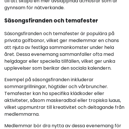
till att skapa en mer avslappnad atmosfär som är
gynnsam för nätverkande.
Säsongsfiranden och temafester
Säsongsfiranden och temafester är populära på
privata golfbanor, vilket ger medlemmar en chans
att njuta av festliga sammankomster under hela
året. Dessa evenemang sammanfaller ofta med
helgdagar eller speciella tillfällen, vilket ger unika
upplevelser som berikar den sociala kalendern.
Exempel på säsongsfiranden inkluderar
sommargrillningar, högtider och vårbruncher.
Temafester kan ha specifika klädkoder eller
aktiviteter, såsom maskeradbal eller tropiska luaus,
vilket uppmuntrar till kreativitet och deltagande från
medlemmarna.
Medlemmar bör dra nytta av dessa evenemang för